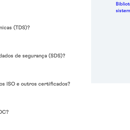
Metal
Biblio
Embal
sistem
Higie
Energ
nicas (TDS)?
Semic
Espor
Trans
 dados de segurança (SDS)?
os ISO e outros certificados?
COC?