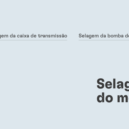
gem da caixa de transmissão
Selagem da bomba de
Sela
do m