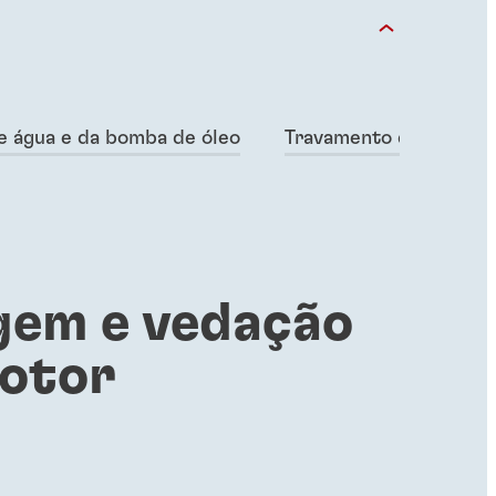
 água e da bomba de óleo
Travamento de roscas 
gem e vedação
otor