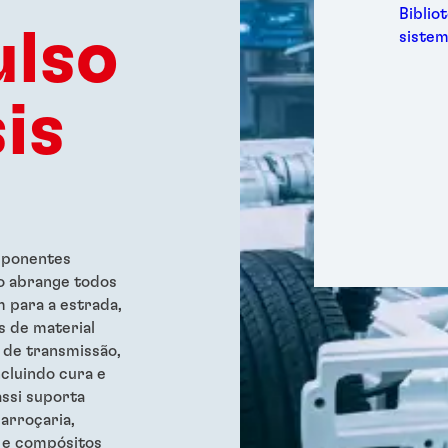
Metal
Biblio
Embal
lso
sistem
Higie
Energ
is
Semic
Espor
Trans
omponentes
o abrange todos
 para a estrada,
s de material
 de transmissão,
cluindo cura e
assi suporta
arroçaria,
s e compósitos