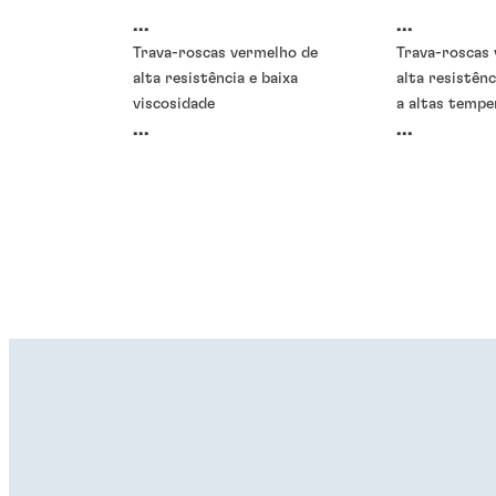
...
...
Trava-roscas vermelho de
Trava-roscas 
alta resistência e baixa
alta resistênc
viscosidade
a altas temp
...
...