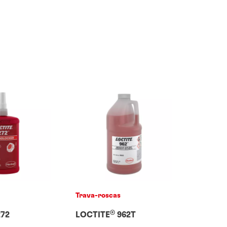
Trava-roscas
®
72
LOCTITE
962T