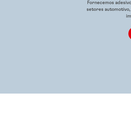
Fornecemos adesivo
setores automotivo,
im