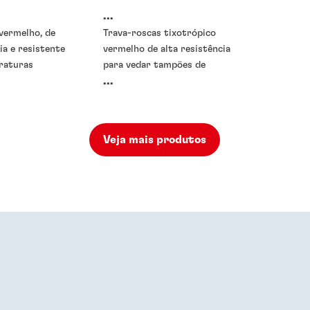
...
vermelho, de
Trava-roscas tixotrópico
ia e resistente
vermelho de alta resistência
eraturas
para vedar tampões de
...
núcleo
Veja mais produtos