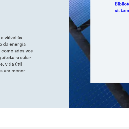
Metal
Biblio
Embal
sistem
Higie
Energ
Semic
Espor
e viável às
o da energia
Trans
s, como adesivos
quitetura solar
 vida útil
o a um menor