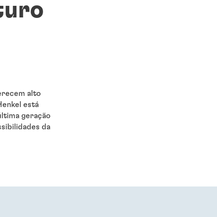
turo
erecem alto
Henkel está
 última geração
sibilidades da