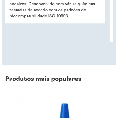
encaixes. Desenvolvido com várias químicas
e 
testadas de acordo com os padrões de
pr
biocompatibilidade ISO 10993.
ap
di
de
co
Produtos mais populares