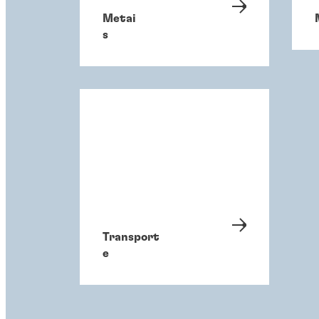
Metai
s
Transport
e