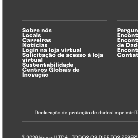
Sobre nós
Pergun
Locais
Encont
Carreiras
Encont
Notícias
de Dad
Login na loja virtual
Encont
Solicitação de acesso à loja
Conta
virtual
Sustentabilidade
Centros Globais de
Inovação
Declaração de proteção de dados
Imprimir
T
©
2026 Henkel LTDA.. TODOS OS DIREITOS RESE