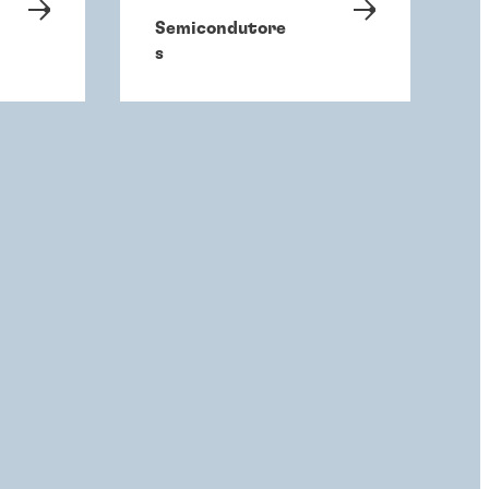
Semicondutore
s