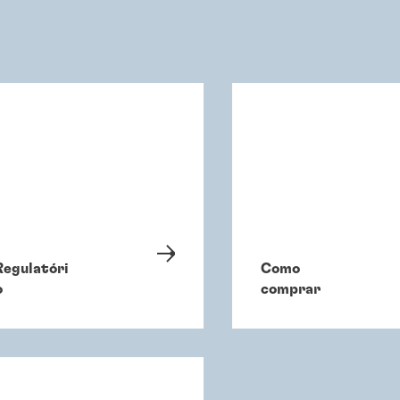
Regulatóri
Como
o
comprar