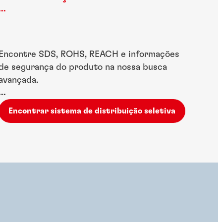
distribuição seletiva
...
Encontre SDS, ROHS, REACH e informações
de segurança do produto na nossa busca
avançada.
...
Encontrar sistema de distribuição seletiva