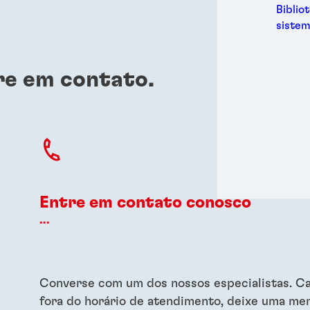
Metal
Biblio
Embal
sistem
Higie
Energ
Semic
re em contato.
Espor
Trans
Entre em contato conosco
...
Converse com um dos nossos especialistas. Ca
fora do horário de atendimento, deixe uma m