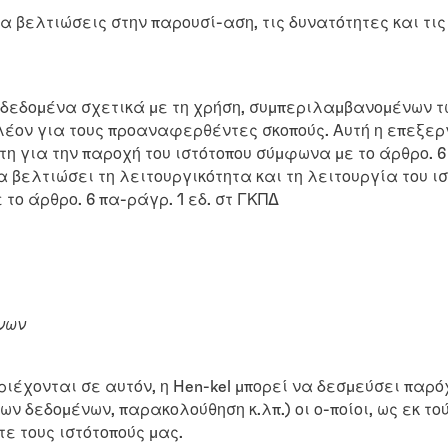
α βελτιώσεις στην παρουσί-αση, τις δυνατότητες και τις
 δεδομένα σχετικά με τη χρήση, συμπεριλαμβανομένων τω
πλέον για τους προαναφερθέντες σκοπούς. Αυτή η επεξε
η για την παροχή του ιστότοπου σύμφωνα με το άρθρο. 6 π
 βελτιώσει τη λειτουργικότητα και τη λειτουργία του ι
ο άρθρο. 6 πα-ράγρ. 1 εδ. στ ΓΚΠΔ
ένων
ριέχονται σε αυτόν, η Hen-kel μπορεί να δεσμεύσει παρό
ων δεδομένων, παρακολούθηση κ.λπ.) οι ο-ποίοι, ως εκ τ
ε τους ιστότοπούς μας.