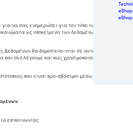
Medic
Techni
Metal
eShop 
Packa
eShop
Perso
για να σας ενημερώσει για τον τύπο των δεδομένων που
Power
δικαιώματα ως υποκείμενα των δεδομένων.
Semic
Trans
Δεδομένων θα δημοσιεύο-νται σε αυτήν τη σελίδα. Αυτό
α που συλλέγουμε και πώς χρησιμοποιούμε αυτά τα δε-δ
στότοπους που είναι προ-σβάσιμοι μέσω υπερσυνδέσμων σ
δομένων
ία επικοινωνίας