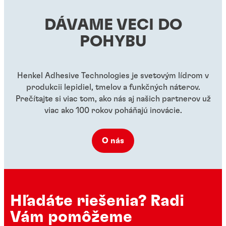
...
...
DÁVAME VECI DO
...
...
...
POHYBU
Henkel Adhesive Technologies je svetovým lídrom v
produkcii lepidiel, tmelov a funkčných náterov.
Prečítajte si viac tom, ako nás aj našich partnerov už
viac ako 100 rokov poháňajú inovácie.
O nás
Hľadáte riešenia? Radi
Vám pomôžeme