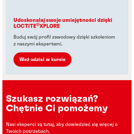
Udoskonalaj swoje umiejętności dzięki
®
LOCTITE
XPLORE
Buduj swój profil zawodowy dzięki szkoleniom
z naszymi ekspertami.
Weź udział w kursie
Szukasz rozwiązań?
Chętnie Ci pomożemy
Nasi eksperci są tutaj, aby dowiedzieć się więcej o
Twoich potrzebach.