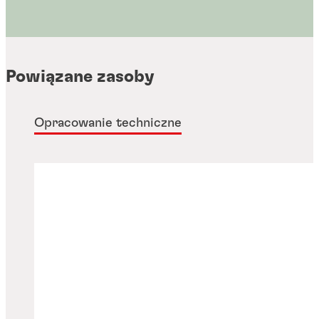
gwintów o wysokiej wytrzymałości, do wszystkich
...
metalowych połączeń gwintowych
...
...
...
...
...
Powiązane zasoby
Opracowanie techniczne
Błyskawiczne łączenie elementów
Rozwiązania z zakresu zarządzania
All equipment products
ciepłem
Uszczelnianie
Mocowanie
Klejenie strukturalne
Rozwiązania zapobiegające zużyciu