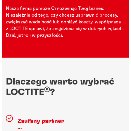
Nasza firma pomoże Ci rozwinąć Twój biznes.
Niezależnie od tego, czy chcesz usprawnić procesy,
zwiększyć wydajność lub obniżyć koszty, współpraca
z LOCTITE sprawi, że znajdziesz się w dobrych rękach.
Dziś, jutro i w przyszłości.
Dlaczego warto wybrać
®
LOCTITE
?
Zaufany partner
...