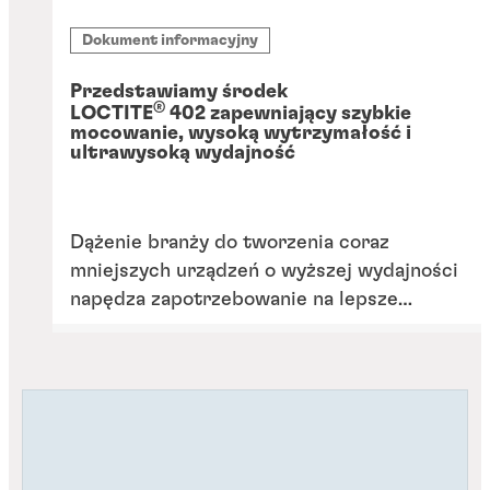
Dokument informacyjny
Przedstawiamy środek
®
LOCTITE
402 zapewniający szybkie
mocowanie, wysoką wytrzymałość i
ultrawysoką wydajność
Dążenie branży do tworzenia coraz
mniejszych urządzeń o wyższej wydajności
napędza zapotrzebowanie na lepsze
rozwiązania montażowe, w tym kleje, które
będą w stanie sprostać wymagającym
warunkom, takim jak wysoka temperatura.