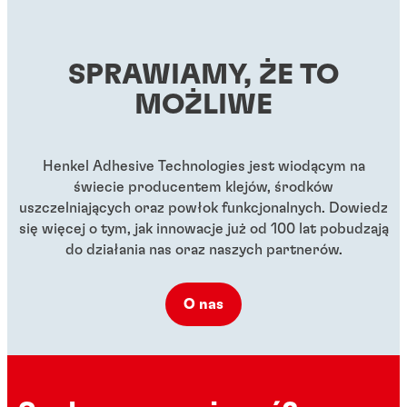
...
gwintów o wysokiej wytrzymałości, do wszystkich
...
metalowych połączeń gwintowych
...
...
SPRAWIAMY, ŻE TO
...
...
...
MOŻLIWE
Henkel Adhesive Technologies jest wiodącym na
świecie producentem klejów, środków
uszczelniających oraz powłok funkcjonalnych. Dowiedz
się więcej o tym, jak innowacje już od 100 lat pobudzają
do działania nas oraz naszych partnerów.
O nas