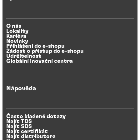
O nás
Lokality
Kariéra
Novinky
Přihlášení do e-shopu
Žádost o přístup do e-shopu
Udržitelnost
Globální inovační centra
Nápověda
Často kladené dotazy
Najít TDS
Najít SDS
Najít certifikát
Najít distributora