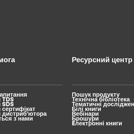
мога
Ресурсний центр
запитання
Пошук продукту
и TDS
Технічна бібліотека
и SDS
Тематичні дослідже
 сертифікат
Білі книги
 дистриб'ютора
Вебінари
ться з нами
Брошури
Eлектронні книги