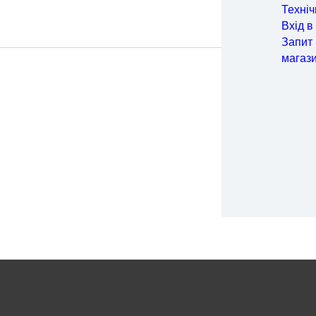
об
Техніч
Меди
Вхід в
Метал
Запит 
Пакув
магаз
Особи
Енерг
Напів
Транс