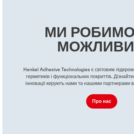
®
®
LOCTITE
272
LOCTITE
2
...
...
Червоний фіксатор різьби
Червоний ви
...
...
високої міцності для великих
фіксатор різь
Червоний високоміцний
Зелений дуже
МИ РОБИМО
болтів
палички, що 
термостійкий фіксатор
фіксатор різь
...
...
використання
різьби
МОЖЛИВ
...
...
Henkel Adhesive Technologies є світовим лідером 
герметиків і функціональних покриттів. Дізнайте
інновації керують нами та нашими партнерами в
Про нас