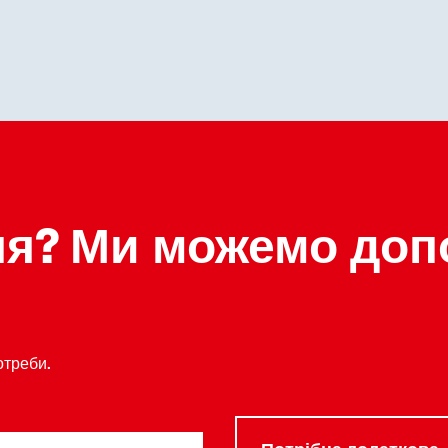
ня? Ми можемо доп
отреби.