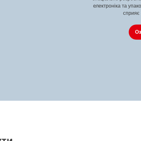
електроніка та упак
сприяє 
Оз
кти