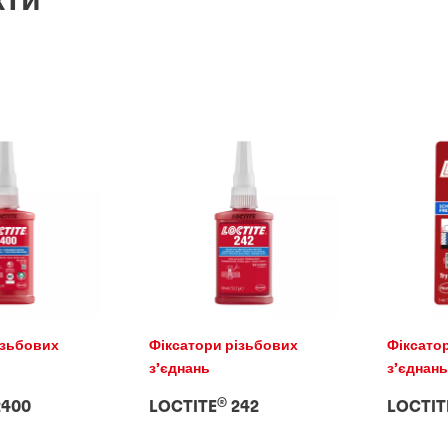
ізьбових
Фіксатори різьбових
Фіксато
з’єднань
з’єднан
®
400
LOCTITE
242
LOCTIT