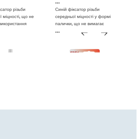
...
ксатор різьби
Синій фіксатор різьби
ї міцності, що не
середньої міцності у формі
використання
палички, що не вимагає
...
и
використання ґрунтувки
ри різьбових
Фіксатори різьбових
ь
з’єднань
®
®
E
2700
LOCTITE
2701