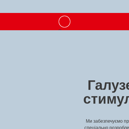
Галуз
стиму
Ми забезпечуємо пр
спеціально розробле