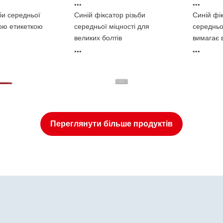
...
...
би середньої
Синій фіксатор різьби
Синій фі
лою етикеткою
середньої міцності для
середньо
великих болтів
вимагає 
...
...
ґрунтовк
Переглянути більше продуктів
ізьбових
Фіксатори різьбових
Фіксато
з’єднань
з’єднан
ізьбових
®
68
LOCTITE
270
LOCTIT