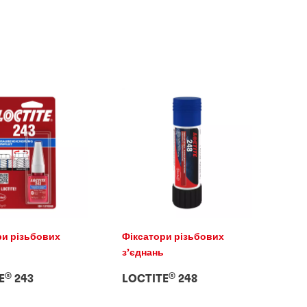
ри різьбових
Фіксатори різьбових
ь
з’єднань
®
®
E
243
LOCTITE
248