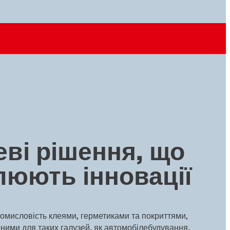
еві рішення, що
люють інновації
омисловість клеями, герметиками та покриттями,
ними для таких галузей, як автомобілебудування,