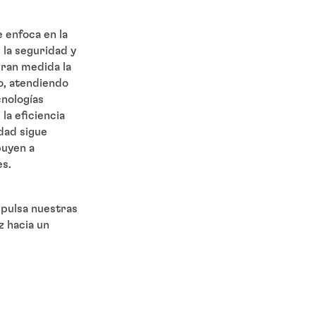
 enfoca en la
, la seguridad y
ran medida la
o, atendiendo
cnologías
la eficiencia
dad sigue
buyen a
. ​
mpulsa nuestras
z hacia un