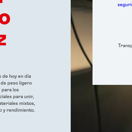
Metal
segur
lo
Embal
Higie
Energ
z
Semic
Depor
Trans
s de hoy en día
 de peso ligero
 para los
iales para unir,
teriales mixtos,
o y rendimiento.