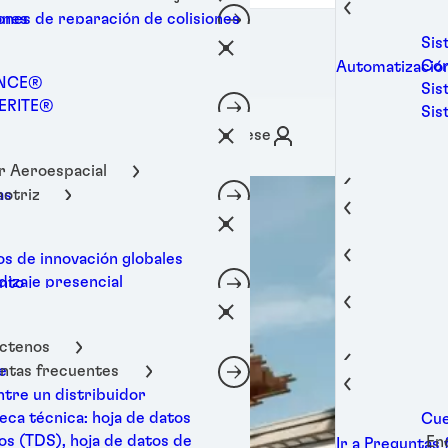
Imp
Si
De
Todos los prod
ateriales de reparación
ones de reparación de colisiones
ones
industrial
Lim
Lub
Todos los prod
ones de unión de componentes
Sis
Lim
Lub
timientos industriales
dhesive Technologies
Mat
Todos los prod
ónicos
Con
Automatización
tra
Lub
dores industriales
Todos los prod
NCE®
ones de protección de
Sis
Lim
Rev
ERITE®
nentes electrónicos
Sis
gen
Sel
Todos los prod
TE®
o de juntas
Inicie sesión / Regístrese
Todos los prod
NOMELT®
instantánea de componentes
r Aeroespacial
SON®
ones para el procesamiento de
otriz
as
es
Avi
do post-venta automotriz
ones de embalaje
Esp
nentes de la construcción y
Ele
Sector Aeroes
ones de material para electrónica
s de innovación globales
Mov
edificación
Int
Automotriz
sa
izaje presencial
ento
Car
positivos electrónicos de
Com
edores
E Xplore | E-learning
Componentes d
Ele
consumo
Con
nimiento inteligente (IIoT)
edificación
Sis
 y telecomunicaciones
Mad
Cám
ones de unión estructural
ctenos
Dis
s e interiores
Dispositivos e
ón térmica
Equ
ntas frecuentes
e
Dis
cación industrial
Con
LOC
ón de roscas
Mantenimiento i
Inf
tre un distribuidor
Alm
Cen
nimiento y reparación
Datos y teleco
LOC
ones de sellado de roscas
Mat
doc
teca técnica: hoja de datos
Cue
Todas las opci
Dis
Ópt
Fil
édico
int
ones de prevención del desgaste
PA
Gestión térmi
Sop
os (TDS), hoja de datos de
En
Ir a Preguntas