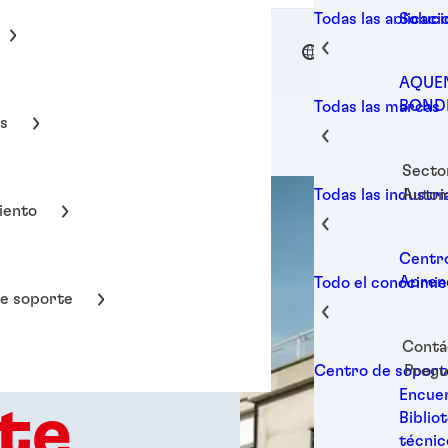
M
Soluci
Todas las aplicaci
Soluci
Reves
ES
Henkel A
electr
Sella
AQUE
Soluci
BOND
Todas las marcas
compo
as
LOCTI
Formad
TECH
Unión 
Secto
TERO
Soluci
Autom
Todas las industri
metal
iento
Merca
Soluci
Compo
Soluci
Centro
impre
Aprend
Todo el conocimi
Dis
Reten
e soporte
LOCTIT
Mante
Datos
Soluci
Contá
Mueble
Gesti
Pregu
Centro de soport
Fabri
Fijaci
Encuen
Mante
te
Soluci
Biblio
Uso m
Soluci
técnic