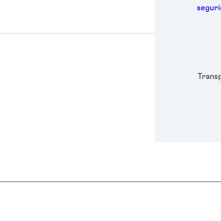
Metal
segur
Embal
Higie
Energ
Semic
Depor
Trans