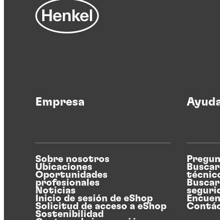
Empresa
Ayud
Sobre nosotros
Pregun
Ubicaciones
Buscar
Oportunidades
técnic
profesionales
Buscar
Noticias
seguri
Inicio de sesión de eShop
Encuen
Solicitud de acceso a eShop
Contá
Sostenibilidad