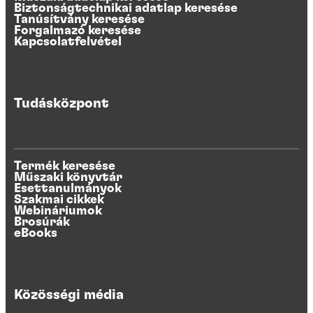
Biztonságtechnikai adatlap keresése
Tanúsítvány keresése
Forgalmazó keresése
Kapcsolatfelvétel
Tudásközpont
Termék keresése
Műszaki könyvtár
Esettanulmányok
Szakmai cikkek
Webináriumok
Brosúrák
eBooks
Közösségi média