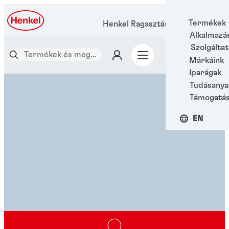
Termékek
Henkel Ragasztástechnológia
Alkalmazá
Szolgálta
Márkáink
Iparágak
Tudásanya
Támogatá
EN