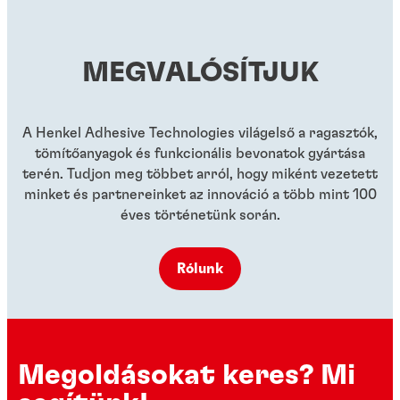
...
menetrögzítő stift
...
...
...
MEGVALÓSÍTJUK
...
...
...
A Henkel Adhesive Technologies világelső a ragasztók,
tömítőanyagok és funkcionális bevonatok gyártása
terén. Tudjon meg többet arról, hogy miként vezetett
minket és partnereinket az innováció a több mint 100
éves történetünk során.
Rólunk
Megoldásokat keres? Mi