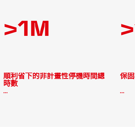
>1M
>
順利省下的非計畫性停機時間總
保固
時數
...
...