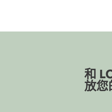
和 L
放您