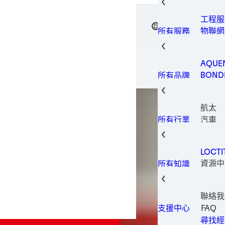
表面處
瞬間接
設備
工程服
金屬加
TW
漢高接著
電子用
物聯網
所有服務
包裝解
機器和
印刷電
製造和
固持膠
AQUE
結構黏
BOND
所有品牌
熱管理
LOCTI
螺紋鎖
TECH
管路密
航太
TERO
耐磨防
汽車
所有行業
建築與
消費性
LOCT
資料和
資源中
所有知識
家具與
全球創
工業製
保養與
聯絡我
醫療
FAQ
支援中心
金屬
尋找經