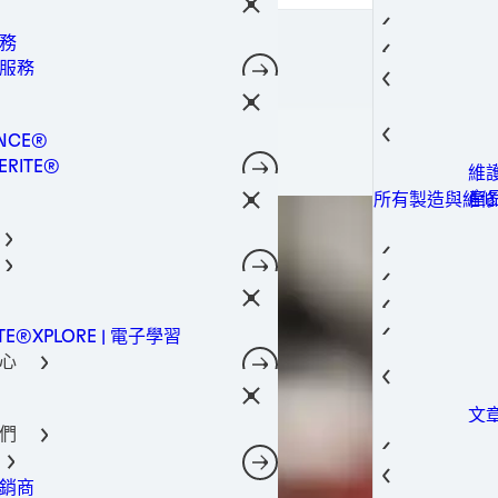
接
防
所有產品
理
合
晶
金
所有產品
務
工解決方案
熱
技術
轉
所有產品
封膠
服務
決方案
瞬
防
點
所有產品
設備服務
子材料解決方案
結
封
所有產品
維護服務
螺
NCE®
底
所有產品
接解決方案
登入 / 註冊
非
ERITE®
維
TE®
產
所有製造與維修
固
NOMELT®
封
相
SON®
護
熱
熱管理
導熱
航
工程構組件
熱
外
車
航太
電子產品
導熱
ITE®XPLORE | 電子學習
城
汽
建
汽車
電信
導
心
電
工
攝
建築與工程構組
內裝
導
新中心
動
行
造
寬
消費性電子產品
文
智
資
維修
資料和電信
們
產
資源中心
儲
光
過
案
穿
重
工業製造
一
銷商
活