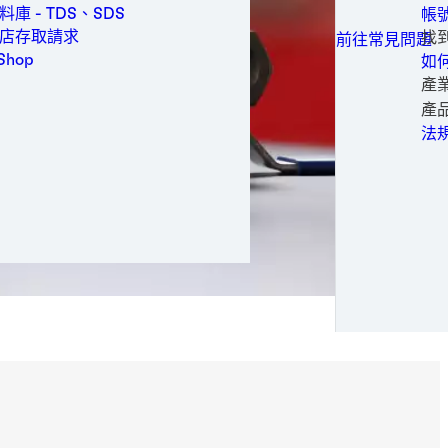
家
醫
加工
產
庫 - TDS、SDS
帳
所有接觸選項
網
醫
鋁
醫療
生
技
店存取請求
找
前往常見問題
白
醫
鋁
消
金屬
Shop
如
醫
不
電
成
包裝與加工
產
鋼
軟
嬰
替
個人衛生
時尚
產
鋼
金
女
電
半
電力
輸
法
紙
醫
電
正
半導體
膠
紙
太
時
大
運動與時尚
風
運
專
交通運輸