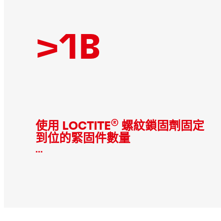
>1B
®
使用 LOCTITE
螺紋鎖固劑固定
到位的緊固件數量
...