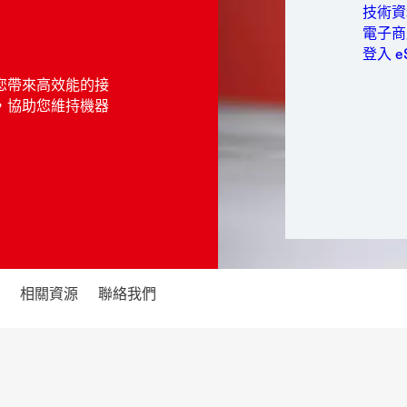
包裝與
技術資料
個人衛
電子商
電力
登入 e
半導體
您帶來高效能的接
運動與
，協助您維持機器
交通運
相關資源
聯絡我們