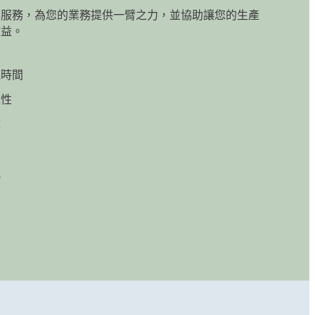
與服務，為您的業務提供一臂之力，並協助讓您的生產
效益。
機時間
靠性
障
本
能