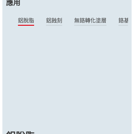
應用
鋁脫脂
鋁蝕刻
無鉻轉化塗層
鉻基