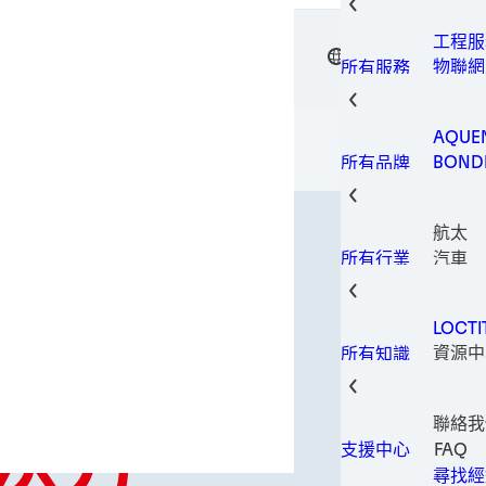
表面處
瞬間接
設備
工程服
金屬加
TW
漢高接著
電子用
物聯網
所有服務
包裝解
機器和
印刷電
製造和
固持膠
AQUE
結構黏
BOND
所有品牌
熱管理
LOCTI
螺紋鎖
TECH
管路密
航太
TERO
耐磨防
汽車
所有行業
建築與
消費性
LOCT
資料和
資源中
所有知識
家具與
全球創
工業製
保養與
聯絡我
墊片的作用
決方
醫療
FAQ
支援中心
漏。成功的
金屬
尋找經