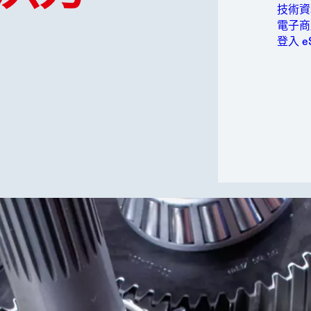
不洩漏。墊
包裝與
技術資料
作溫度和壓力。
個人衛
電子商
墊片，可在
電力
登入 e
封效果，避
半導體
運動與
封。完全固
交通運
訂購要求