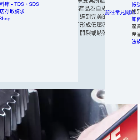
片必須能抗流體和/或氣體，並能承受其所處的操
家
醫
加工
產
庫 - TDS、SDS
帳
所有接觸選項
網
®
LOCTITE
液態墊片解決方案產品為自成形
醫
鋁
醫療
生
技
店存取請求
找
前往常見問題
白
醫
組件間形成最大程度的貼合接觸，達到完美的密
鋁
消
金屬
Shop
如
醫
不
電
成
免凸緣接觸面腐蝕。裝配時會立即形成低壓密
包裝與加工
產
鋼
軟
嬰
替
個人衛生
時尚
化後，它提供的密封件不會收縮、開裂或鬆弛。
產
鋼
金
女
電
半
電力
輸
法
紙
醫
電
正
半導體
膠
紙
太
時
大
運動與時尚
要求諮詢
風
運
專
交通運輸