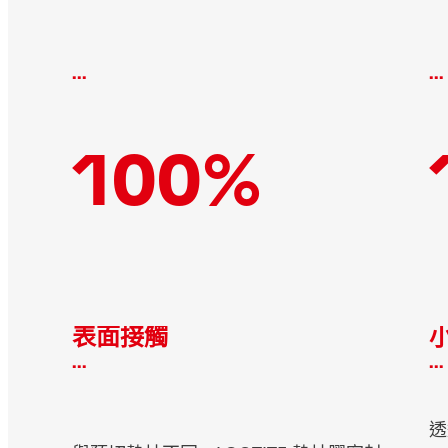
...
...
100%
表面接觸
...
...
透