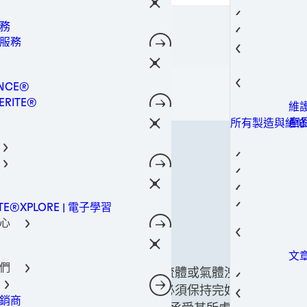
接
防
所有產品
理
合
晶
金
所有產品
務
工解決方案
熱
技術
轉
所有產品
封膠
服務
決方案
瞬
防
點
所有產品
設備服務
子材料解決方案
結
封
所有產品
維護服務
螺
NCE®
底
所有產品
接解決方案
登入 / 註冊
非
ERITE®
維
TE®
產
所有製造與維修
固
NOMELT®
封
相
SON®
護
熱
熱管理
導熱
航
工程構組件
熱
外
車
航太
電子產品
導熱
ITE®XPLORE | 電子學習
城
汽
建
汽車
電信
導
心
電
工
攝
建築與工程構組
內裝
導
新中心
動
行
造
寬
消費性電子產品
文
智
資
維修
資料和電信
們
產
是透過形成不透水的屏障來防止流體或氣體洩
資源中心
儲
光
過
案
墊片密封要求密封件在長時間內必須保持完好且
穿
重
工業製造
一
銷商
活