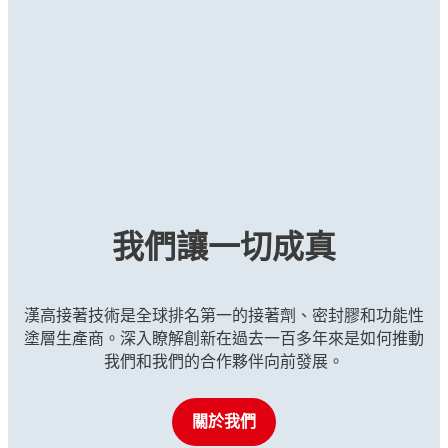
螺絲固定劑
®
LOCTITE
271
...
藍色，中等強度螺絲固定劑
螺絲固定劑
®
LOCTITE
272
...
藍色，中等強度膏狀螺絲固定劑，耐高溫
螺絲固定劑
®
LOCTITE
2760
...
藍色中等強度免底膠螺絲固定劑
®
LOCTITE
277
...
紅色、高強度螺絲固定劑
®
LOCTITE
290
...
紅色高強度無底塗劑液體螺絲固定劑
...
紅色、高強度、低黏度的螺絲固定劑
...
紅色、高強度、耐高溫的螺絲固定劑
...
高強度螺絲固定劑，無需活化劑即可快速固化
...
...
紅色高強度螺絲固定劑，適用於固持大型螺栓
...
綠色滲透型螺絲固定劑
...
...
...
...
...
我們讓一切成真
...
...
...
漢高接著技術是全球排名第一的接著劑、密封膠和功能性
塗層生產商。深入瞭解創新在過去一百多年來是如何推動
我們和我們的合作夥伴向前發展。
關於我們