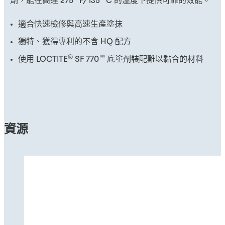
劑，能在高達 275° F/135° C 的溫度下提供可靠的效能。
適合快速檢修與高速生產塗抹
獨特、獲得專利的不含 HQ 配方
®
™
使用 LOCTITE
SF 770
底塗劑裝配難以黏合的材料
資源