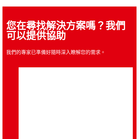
...
適用於醫用耗材的超低黏度、快速固定接著劑
瞬間接著劑
®
LOCTITE
410
...
超高效能
瞬間接著劑
®
LOCTITE
411
...
低白化、中黏度接著劑
瞬間接著劑
®
LOCTITE
416
...
適用於醫療器材裝配的低白化接著劑
®
LOCTITE
4204
...
橡膠黏合
®
您在尋找解決方案嗎？我們
LOCTITE
430
...
低黏度，適用於緊密配合零件
...
增韌、高黏度接著劑
可以提供協助
...
增韌、高黏度接著劑
...
...
通用款型、中等黏度塑膠瞬間膠
...
...
高溫、高黏度接著劑
...
瞬間接著劑、低黏度、金屬黏合
...
我們的專家已準備好隨時深入瞭解您的需求。
...
...
...
...
...
...
...