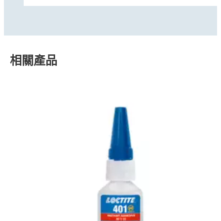
相關產品
案例研究
案例研究
案例研究
®
安全解決方案公司提高了 LOCTITE
瞬間接
白皮書
®
耳機製造商使用 LOCTITE
瞬間組件黏合來
白皮書
著劑的產能與品質
®
消費性電子產品公司使用 LOCTITE
瞬間組
白皮書
改善品質和可靠性
為您介紹具備快速固定、高強度和超高效能的
網路研討會
件黏合減少廢料
®
®
™
如何使用 LOCTITE
瞬間接著劑改善職業健
LOCTITE
402
如何選擇合適的瞬間組件黏合解決方案
康與安全
®
LOCTITE
瞬間組件黏合大師課程：15 分
瞭解安全系統的領導製造商如何運用
鐘，即可簡化裝配流程
瞭解真無線立體聲耳機的全球製造商如何使用
®
LOCTITE
瞬間接著劑溶液，改善複雜的組裝
®
請看一家藍牙耳機製造商如何利用 LOCTITE
®
LOCTITE
瞬間組件黏合減少現場故障。
業界對於開發體積更小、效能更強的裝置的追
製程並提升產品美學品質。
瞬間組件黏合解決方案，成功防止產品出貨後
提高生產力。提升可靠性。簡化設計。透過我
介紹漢高的最新創新：升級的瞬間接著劑與促
求，正推動著對更佳裝配解決方案的需求，包
黏合失敗，並降低 35% 的報廢率。
們的產品指南，進一步瞭解我們的瞬間組件黏
進劑系列，可減少危險化學品，進而提升職業
®
瞭解如何使用 LOCTITE
瞬間組件黏合大師
括必須能夠承受耐熱等效能要求的接著劑。
合解決方案。
®
安全。這項創新將升級後的配方與 LOCTITE
課程來提升產能、提高可靠性並簡化組裝流