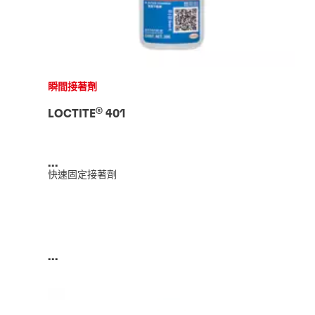
品牌素來聞名的高品質和可靠性結合在一起。
程。
瞬間接著劑
®
LOCTITE
401
...
快速固定接著劑
...