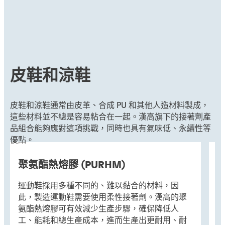
皮鞋和涼鞋
皮鞋和涼鞋通常由皮革、合成 PU 和其他人造材料製成，
這些材料並不總是容易粘合在一起。漢高旗下的接著劑產
品組合能夠應對這項挑戰，同時也具有氣味低、永續性等
優點。
聚氨酯熱熔膠 (PURHM)
運動鞋採用多種不同的、難以黏合的材料，因
單
此，製造運動鞋需要使用柔性接著劑。漢高的聚
中
氨酯熱熔膠可有效減少生產步驟，確保降低人
膠
工、能耗和總生產成本，進而生產出更耐用、耐
少