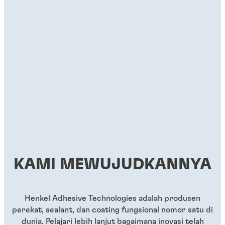
Pengunci Ulir
Pengunci Ulir
®
LOCTITE
243
®
LOCTITE
290
...
...
Threadlocker tanpa primer berwarna biru dengan
Threadlocker hijau bersifat wicking grade
kekuatan sedang
KAMI MEWUJUDKANNYA
...
...
Henkel Adhesive Technologies adalah produsen
perekat, sealant, dan coating fungsional nomor satu di
dunia. Pelajari lebih lanjut bagaimana inovasi telah