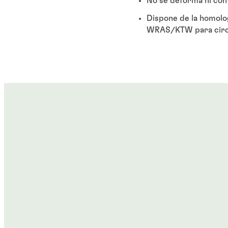
No se deforma ni cont
Dispone de la homolo
WRAS/KTW para circu