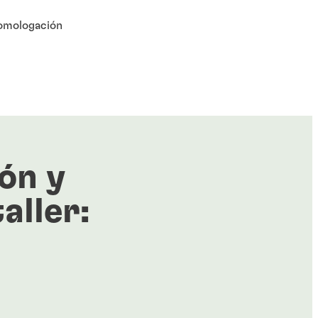
homologación
ón y
taller: