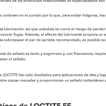
ientes de los productos tradicionales no especializados son l
se contraen en el curado por lo que, para evitar holguras, ha
ta lubricación, así que usándola se corre el riesgo de perder 
ovocar fugas. Además, el efecto del lubricante propicia un 
vita sobrepasar el par de apriete recomendado, es posible oc
.
sta de sellado es lento y engorroso y, con frecuencia, requ
izar el sellado.
s LOCTITE han sido diseñados para aplicaciones de alta y baj
entre piezas roscadas y proporcionan un sellado instantáneo a