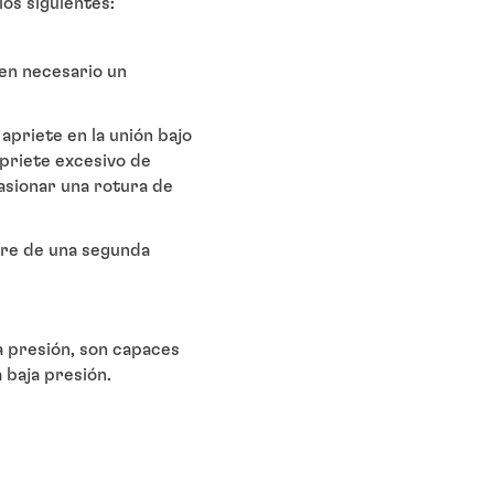
os siguientes:
cen necesario un
apriete en la unión bajo
apriete excesivo de
asionar una rotura de
iere de una segunda
a presión, son capaces
 baja presión.