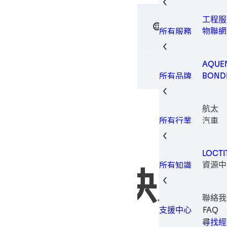
表面處
瞬間接
設備
工程服
金屬加
TW
漢高接著
電子用
物聯網
所有服務
包裝解
機器和
印刷電
製造和
固持膠
AQUE
結構黏
BOND
所有品牌
熱管理
LOCTI
螺紋鎖
TECH
管路密
航太
TERO
耐磨防
汽車
所有行業
建築與
消費性
LOCT
資料和
資源中
所有知識
家具與
階材料解決方
全球創
工業製
保養與
聯絡我
醫療
FAQ
支援中心
金屬
尋找經