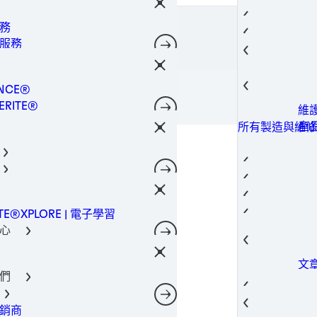
接
防
所有產品
理
合
晶
金
所有產品
務
工解決方案
熱
技術
轉
所有產品
封膠
服務
決方案
瞬
防
點
所有產品
設備服務
子材料解決方案
結
封
所有產品
維護服務
螺
NCE®
底
所有產品
接解決方案
登入 / 註冊
非
ERITE®
維
TE®
產
所有製造與維修
固
NOMELT®
封
相
SON®
護
熱
熱管理
導熱
航
工程構組件
熱
外
車
航太
電子產品
導熱
ITE®XPLORE | 電子學習
城
汽
建
汽車
電信
導
心
電
工
攝
建築與工程構組
內裝
導
案
新中心
動
行
造
寬
消費性電子產品
文
智
資
維修
資料和電信
們
產
資源中心
儲
光
過
案
穿
重
工業製造
一
銷商
活