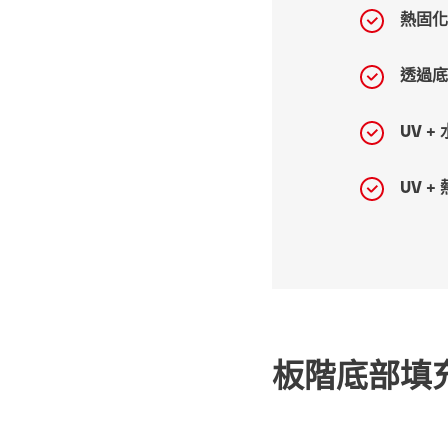
熱固
透過
UV +
UV +
板階底部填