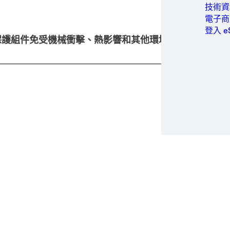
包裝與
技術資料
個人衛
電子商
電力
登入 e
保護組件免受機械衝擊、熱影響和其他環境因素影響的材
半導體
運動與
交通運