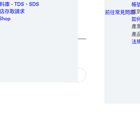
家
醫
加工
產
庫 - TDS、SDS
帳
所有接觸選項
網
醫
鋁
醫療
生
技
店存取請求
找
前往常見問題
白
醫
鋁
消
金屬
Shop
如
醫
不
料。
電
成
包裝與加工
產
鋼
軟
嬰
替
個人衛生
時尚
產
鋼
金
女
電
半
電力
輸
法
紙
醫
電
正
半導體
5 分鐘.
膠
紙
太
時
大
運動與時尚
風
運
專
交通運輸
共享