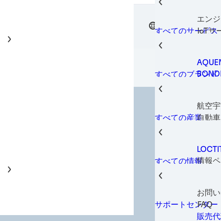
熱マネ
電子部
エンジ
ガスケ
JA
ヘンケル
IoT
すべてのサービス
瞬間接
装置サ
金属加
製造お
パッケ
AQUE
プリン
BOND
すべてのブランド
はめ合
LOCTI
スマー
TECH
構造用
航空宇
TERO
熱マネ
自動車
すべての産業
ねじゆ
オート
金属配
建築・
耐摩耗
LOCT
コンシ
情報ペ
すべての情報
データ
グロー
家具・
産業機
お問い
メンテ
FAQ
サポートセンター
メディ
販売代