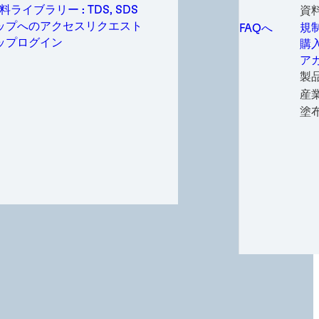
ウ
産
メ
産業機器製造
テ
ライブラリー : TDS, SDS
資
すべてのお問い
イ
家
回
医
メンテナンス・
コンバーティング
規
ップへのアクセスリクエスト
規
FAQへ
ウ
重
静
医
ア
メディカル
ナルケア
装
ップログイン
購
ホ
産
医
ア
コ
金属
一
ア
医
ス
e
大
包装・コンバー
製
鋼
軟
子
代
パーソナルケア
ツ・ファッション
産
ス
金
生
E
半
電力
塗
ペ
医
パ
ド
半導体
粘
テ
太
フ
大
スポーツ・ファ
ル
風
ス
特
輸送