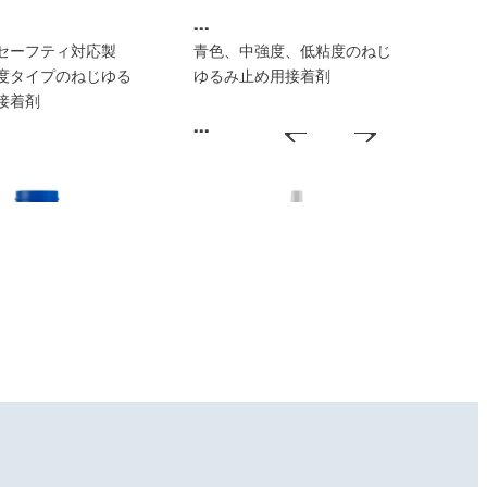
...
セーフティ対応製
青色、中強度、低粘度のねじ
度タイプのねじゆる
ゆるみ止め用接着剤
接着剤
...
み止め用接着剤
ねじゆるみ止め用接着剤
®
®
E
248
LOCTITE
262