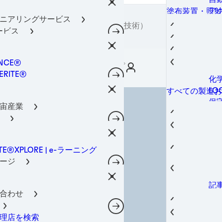
金
は
工
すべての製品
ジメント材料
品の保護
ア
塗布装置・照射
ア
工
摩
すべての製品
ニアリングサービス
ット
塗
アドヒーシブテクノロジーズ（接着技術）
ホ
熱
すべての製品
サービス
着剤
照
光
すべての製品
有
ービス
工
柔
材
BO
すべてのエンジ
よびメンテナンスサービス
ージング
構
NCE®
ス
ログイン/サインアップ
LO
すべてのIoTサ
テッドエレクトロニクス材料
瞬
ERITE®
ス
い用接着剤
SO
化
すべての装置サ
TE®
トメンテナンス(IIoT)
LO
すべての製造お
NOMELT®
保
接着剤
宙産業
SON®
製
ジメント
LO
SO
LO
るみ止め用接着剤
スマートメンテナン
航
アフターマーケット
LO
管用シール剤
熱伝
宇
建設部材
カ
航空宇宙産業
プ
剤
熱
熱マネジメント
ITE®XPLORE | e-ラーニング
ア
自
ューマーエレクトロニクス
自動車
LO
サ
ージ
自
建
・電気通信
ン
熱伝
バル イノベーション センター
e
建
カ
建築・建設部材
内装
フ
記
パ
エ
モ
器製造
ブ
コンシューマー
合わせ
熱
カ
情報ページ
ス
デ
ナンス・補修
データ・電気通
熱
ケ
ス
オ
3
カル
製
理店を検索
eBo