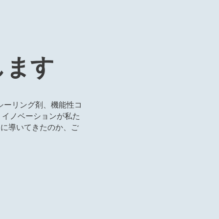
63
...
...
、超耐熱タイプ
青色、中強度、プライマー不
青色、中
止め用接着剤
要のねじゆるみ止め用接着剤
要のねじ
、プライマー不
み止め用接着剤
...
...
します
シーリング剤、機能性コ
。イノベーションが私た
うに導いてきたのか、ご