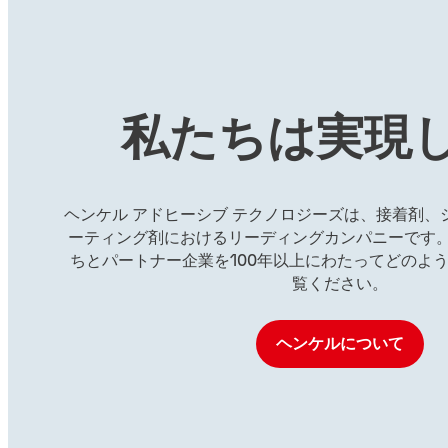
LOCTITE
2620
LOCTITE
2
...
...
大型ボルト向け青色、中強度
青色、中強度
...
...
タイプのねじゆるみ止め用接
のねじゆるみ
赤色、高粘度、超耐熱タイプ
赤色、高強度
着剤
のねじゆるみ止め用接着剤
要のねじゆる
...
...
私たちは実現
...
...
ヘンケル アドヒーシブ テクノロジーズは、接着剤、
ーティング剤におけるリーディングカンパニーです
ちとパートナー企業を100年以上にわたってどのよ
覧ください。
ヘンケルについて