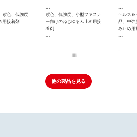
...
...
、紫色、低強度
紫色、低強度、小型ファスナ
ヘルス＆
め用接着剤
ー向けのねじゆるみ止め用接
品、中強
着剤
み止め用
...
...
他の製品を見る
め用接着剤
ねじゆるみ止め用接着剤
ねじゆる
め用接着剤
®
422
LOCTITE
243
LOCTIT