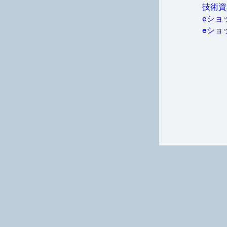
金属
技術資料
ョン
包装・
eショ
パーソ
eショ
電力
半導体
スポー
識を簡単にご利用
輸送
、RDS、ROHS)
ィング剤、機器などの幅
する最適なソリューショ
ポートいたします。