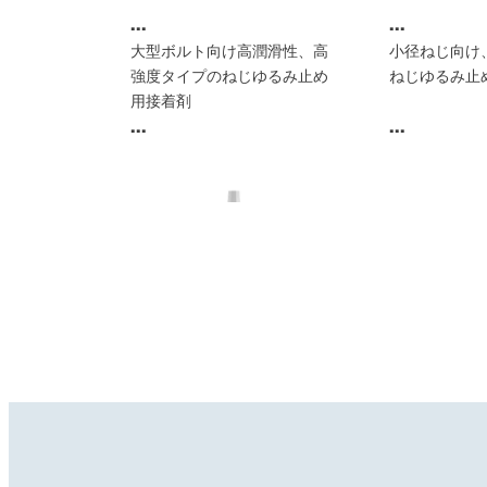
...
...
大型ボルト向け高潤滑性、高
小径ねじ向け
強度タイプのねじゆるみ止め
ねじゆるみ止
用接着剤
...
...
ねじゆるみ止め用接着剤
ねじゆるみ止
ねじゆるみ止め用接着剤
ねじゆるみ止
®
®
LOCTITE
242
LOCTITE
2
®
®