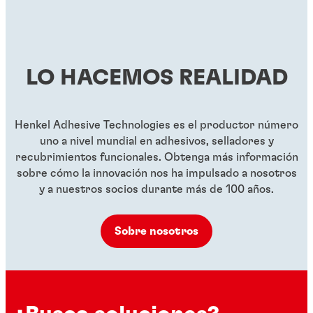
...
Fijador de roscas rojo de alta resistencia y baja
...
viscosidad
Fijador de roscas rojo, de alta resistencia, resistente
...
viscosidad
...
a altas temperaturas
...
...
...
LO HACEMOS REALIDAD
...
...
...
Henkel Adhesive Technologies es el productor número
uno a nivel mundial en adhesivos, selladores y
recubrimientos funcionales. Obtenga más información
sobre cómo la innovación nos ha impulsado a nosotros
y a nuestros socios durante más de 100 años.
Sobre nosotros