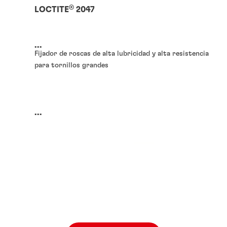
®
LOCTITE
2047
...
Fijador de roscas de alta lubricidad y alta resistencia
para tornillos grandes
...