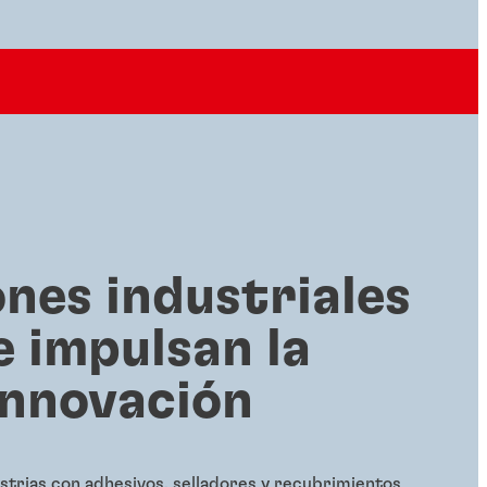
ones industriales
e impulsan la
innovación
strias con adhesivos, selladores y recubrimientos