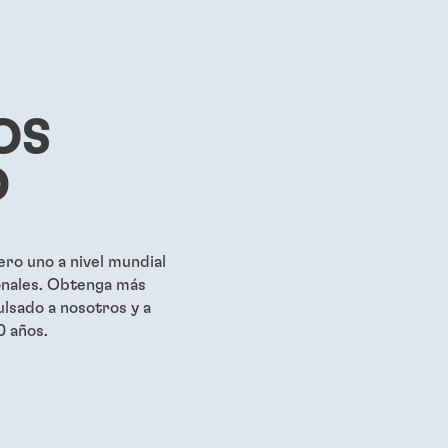
®
71
LOCTITE
272
LOCTIT
...
...
cas rojo de alta
Fijador de roscas rojo, de
Fijador d
baja viscosidad
alta resistencia, resistente a
resistenc
OS
altas temperaturas
rápido si
...
...
D
ro uno a nivel mundial
onales. Obtenga más
lsado a nosotros y a
0 años.