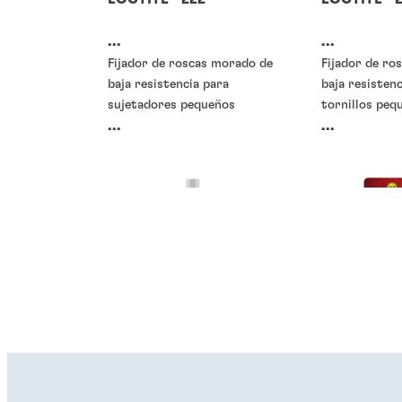
...
...
Fijador de roscas morado de
Fijador de ro
baja resistencia para
baja resisten
sujetadores pequeños
tornillos peq
...
...
Traba-roscas o fijadores de
Traba-roscas 
roscas
roscas
Traba-roscas o fijadores de