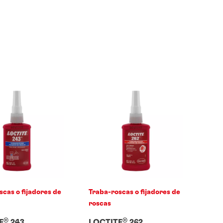
scas o fijadores de
Traba-roscas o fijadores de
roscas
®
®
E
243
LOCTITE
262