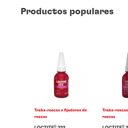
Productos populares
Traba-roscas o fijadores de
Traba-roscas 
roscas
roscas
®
®
LOCTITE
222
LOCTITE
2