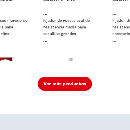
...
...
scas morado de
Fijador de roscas azul de
Fijador d
cia para
resistencia media para
resistenc
ueños
tornillos grandes
necesario
...
...
Ver más productos
o fijadores de
Traba-roscas o fijadores de
Traba-ro
roscas
roscas