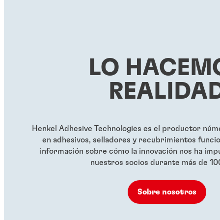
roscas
®
®
LOCTITE
263
LOCTITE
2
®
LOCTITE
290
...
...
Líquido fijador de roscas
Fijador de ros
...
rojo, de alta resistencia y sin
resistencia y 
Fijador de roscas verde de
LO HACEM
primer
grado capilar
...
...
REALIDA
...
Henkel Adhesive Technologies es el productor núme
en adhesivos, selladores y recubrimientos funci
información sobre cómo la innovación nos ha impu
nuestros socios durante más de 10
Sobre nosotros