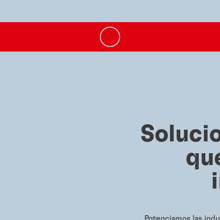
Soluci
qu
Potenciamos las indu