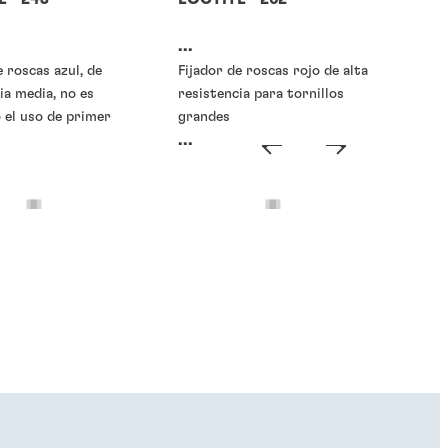
...
e roscas azul, de
Fijador de roscas rojo de alta
ia media, no es
resistencia para tornillos
 el uso de primer
grandes
...
scas o fijadores de
Traba-roscas o fijadores de
roscas