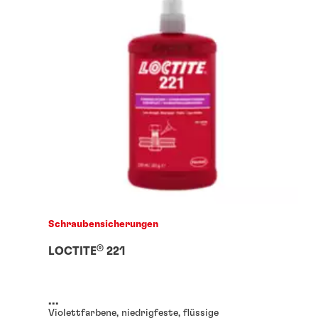
Schraubensicherungen
®
LOCTITE
221
...
Violettfarbene, niedrigfeste, flüssige