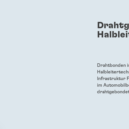
Draht
Halble
Drahtbonden is
Halbleitertech
Infrastruktur 
im Automobilb
drahtgebondet