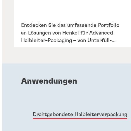
Entdecken Sie das umfassende Portfolio
an Lösungen von Henkel für Advanced
Halbleiter-Packaging – von Unterfüll-
Massen, Verkapselungsmitteln sowie Lid-
und Stiffener-Attach-Klebstoffe bis hin zu
EMI-Lösungen auf Package-Ebene für
Anwendungen wie Flip-Chip, WLP und
Memory-3D-TSV.
Anwendungen
Drahtgebondete Halbleiterverpackung