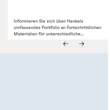
Informieren Sie sich über Henkels
umfassendes Portfolio an fortschrittlichen
Materialien für unterschiedliche
Drahtbonding-Anforderungen – von
kleineren Die-to-Pad-Verhältnissen über
dünnere Klebelinien und spannungsarme
Verbindungen bis hin zu hoher
Temperaturbeständigkeit und robustem
Haftvermögen.