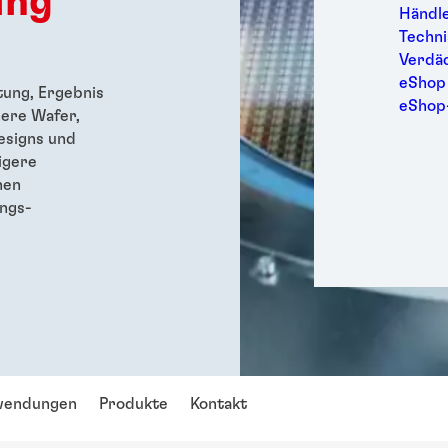
ung
Möbel 
Händl
Persö
Techni
Sport
Verdä
Trans
eShop
tung, Ergebnis
Verbr
eShop
ere Wafer,
Verpa
esigns und
Wartu
igere
hen
ngs-
endungen
Produkte
Kontakt