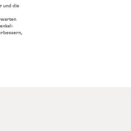
r und die
erwarten
Henkel-
erbessern,