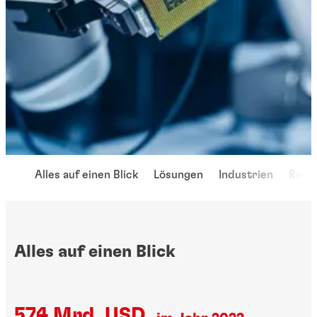
Alles auf einen Blick
Lösungen
Industrien
Ress
Alles auf einen Blick
574 Mrd. USD