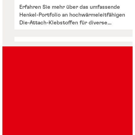
Erfahren Sie mehr über das umfassende
Henkel-Portfolio an hochwärmeleitfähigen
Die-Attach-Klebstoffen für diverse
Package-Arten, Chipgrößen, Kriterien an
die Anwendungszuverlässigkeit und
Verarbeitungsanforderungen.
Broschüren
Broschüren
Lösungen für drahtgebondete
Halbleiterlösungen für
Verpackungsmaterialien