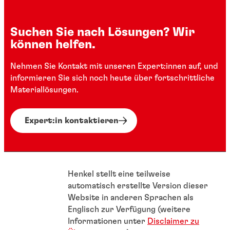
Automobilanwendungen
Suchen Sie nach Lösungen? Wir
Informieren Sie sich über Henkels
können helfen.
Informieren Sie sich, wie Henkel mit seinen
umfassendes Portfolio an fortschrittlichen
umfassenden Lösungen die Anforderungen
Materialien für unterschiedliche
Nehmen Sie Kontakt mit unseren Expert:innen auf, und
der Automobilbranche an höchste
informieren Sie sich noch heute über fortschrittliche
Drahtbonding-Anforderungen – von
Zuverlässigkeit und Top-Produkte für
Materiallösungen.
kleineren Die-to-Pad-Verhältnissen über
thermische Die-Attach-Prozesse erfüllt,
dünnere Klebelinien und spannungsarme
unter anderem durch herkömmliche
Verbindungen bis hin zu hoher
Expert:in kontaktieren
Pasten, Folien und drucklose
Temperaturbeständigkeit und robustem
Sintermaterialien sowie Unterfüll-Massen
Haftvermögen.
und flüssige Formgebungs- und
Verkapselungsmaterialien.
Henkel stellt eine teilweise
automatisch erstellte Version dieser
Website in anderen Sprachen als
Englisch zur Verfügung (weitere
Informationen unter
Disclaimer zu