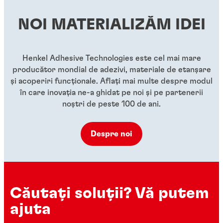
filetate metalice
...
...
NOI MATERIALIZĂM IDEI
...
...
...
Henkel Adhesive Technologies este cel mai mare
producător mondial de adezivi, materiale de etanșare
și acoperiri funcționale. Aflați mai multe despre modul
în care inovația ne-a ghidat pe noi și pe partenerii
noștri de peste 100 de ani.
Despre noi
Căutați soluții? Vă putem
ajuta