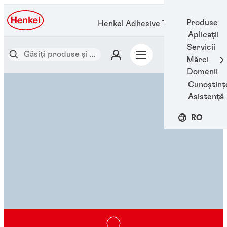
Produse
Henkel Adhesive Technologies
Aplicații
Servicii
Mărci
Domenii
Cunoștinț
Asistență
RO