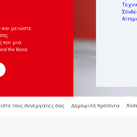
Μέτα
Τεχνικ
Μετα
Σύνδε
Προσ
Αίτημ
Συντ
 και μειώστε
Βιομ
σης
Δομ
ς και μια
d the Bond.
ίστε τους συνεργάτες σας
Δημοφιλή προϊόντα
Λύσε