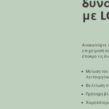
δυν
με L
Ανακαλύψτε λ
επιχείρησή σ
έπακρο τις δ
Μείωση του
λειτουργία
Βελτίωση τ
Πρόληψη βλ
Χαμηλότερ