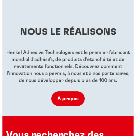
...
hautes températures
Freinfilet rouge de résistance élevée pour grands
...
moyenne, utilisable sans activateur
...
boulons
...
...
...
NOUS LE RÉALISONS
...
...
...
Henkel Adhesive Technologies est le premier fabricant
mondial d’adhésifs, de produits d’étanchéité et de
revêtements fonctionnels. Découvrez comment
l’innovation nous a permis, à nous et à nos partenaires,
de nous développer depuis plus de 100 ans.
À propos
Vous recherchez des