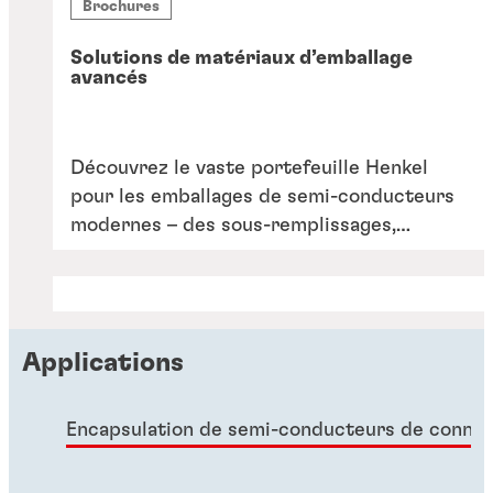
Brochures
Solutions de matériaux d’emballage
avancés
Découvrez le vaste portefeuille Henkel
pour les emballages de semi-conducteurs
modernes – des sous-remplissages,
produits d’encapsulage, adhésifs de
fixation pour couvercles et raidisseurs aux
solutions de protection anti-induction
électromagnétique au niveau de
Applications
l’emballage pour des applications telles
que la puce retournée, l’emballage au
niveau des wafers et la mémoire 3D TSV.
Encapsulation de semi-conducteurs de connexi