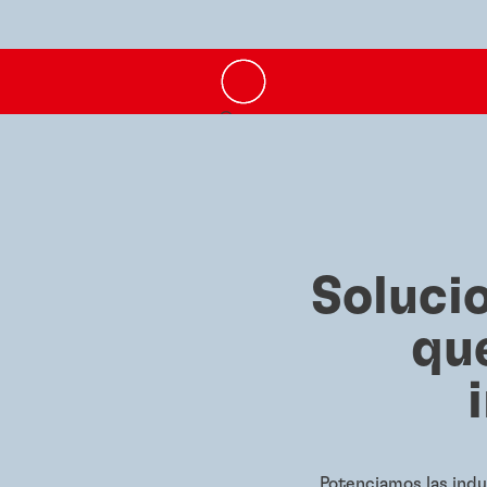
Soluci
qu
Potenciamos las indu