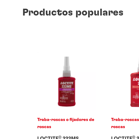
Productos populares
Traba-roscas o fijadores de
Traba-roscas 
roscas
roscas
®
®
LOCTITE
222MS
LOCTITE
2