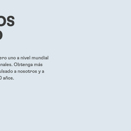
OS
D
ro uno a nivel mundial
onales. Obtenga más
lsado a nosotros y a
0 años.