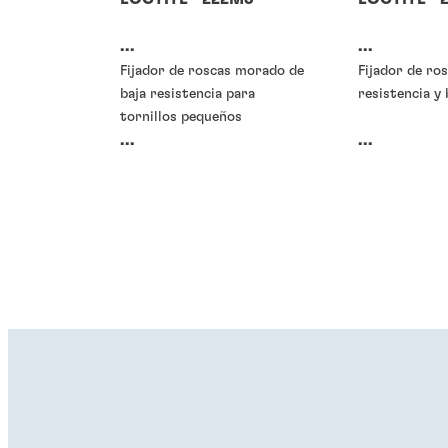
...
...
Fijador de roscas morado de
Fijador de ros
baja resistencia para
resistencia y 
tornillos pequeños
...
...