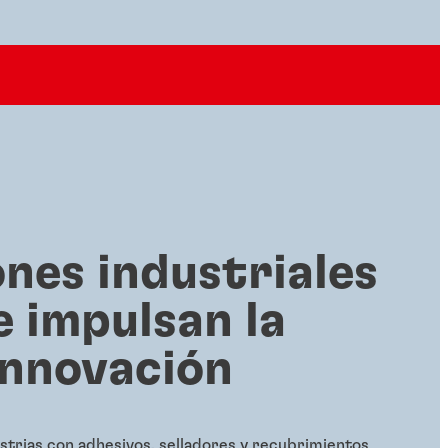
ones industriales
e impulsan la
innovación
strias con adhesivos, selladores y recubrimientos