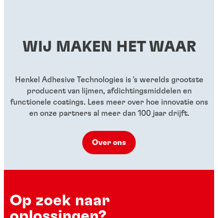
Rode schroefdraadborging met medium / hoge
...
medium sterkte
...
sterkte
...
...
...
WIJ MAKEN HET WAAR
...
...
...
Henkel Adhesive Technologies is 's werelds grootste
producent van lijmen, afdichtingsmiddelen en
functionele coatings. Lees meer over hoe innovatie ons
en onze partners al meer dan 100 jaar drijft.
Over ons
Op zoek naar
oplossingen?