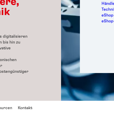
ere,
Möbel 
Händl
Persö
ik
Techni
Sport
eShop
Trans
eShop
Verbr
Verpa
 digitalisieren
Wartu
 bis hin zu
vative
ronischen
er
 kostengünstiger
ourcen
Kontakt