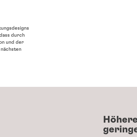
ckungsdesigns
 dass durch
on und der
 nächsten
Höhere
gering