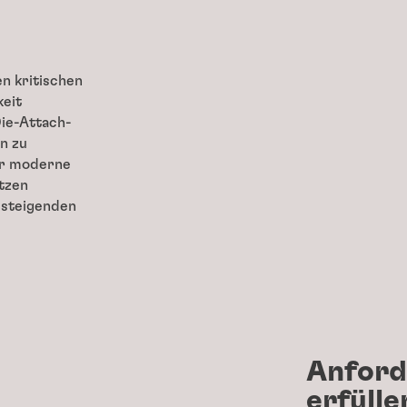
n kritischen
keit
Die-Attach-
n zu
ür moderne
tzen
 steigenden
Anford
erfülle