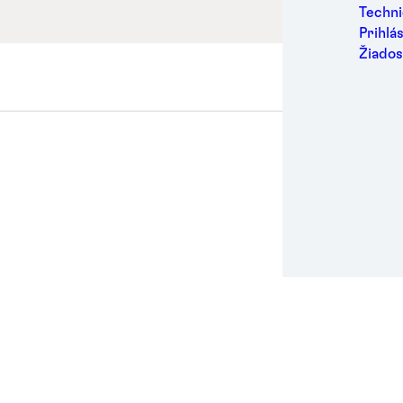
Priem
Techni
Údržb
Prihlá
Energ
Žiados
Dopra
Kovy
Zdrav
Letec
Dáta 