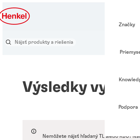
Značky
Priemyse
Knowled
Výsledky vyhľad
Podpora
Nemôžete nájsť hľadaný TL alebo KBÚ? Na