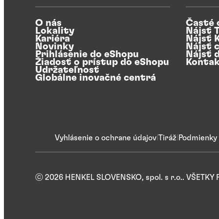
O nás
Časté 
Lokality
Nájsť 
Kariéra
Nájsť 
Novinky
Nájsť c
Prihlásenie do eShopu
Nájsť 
Žiadosť o prístup do eShopu
Kontak
Udržateľnosť
Globálne inovačné centrá
Vyhlásenie o ochrane údajov
Tiráž
Podmienky 
ⓒ 2026 HENKEL SLOVENSKO, spol. s r.o.. VŠETK