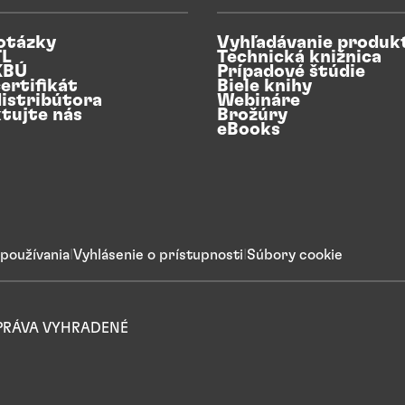
otázky
Vyhľadávanie produk
TL
Technická knižnica
KBÚ
Prípadové štúdie
ertifikát
Biele knihy
distribútora
Webináre
tujte nás
Brožúry
eBooks
používania
Vyhlásenie o prístupnosti
Súbory cookie
Y PRÁVA VYHRADENÉ