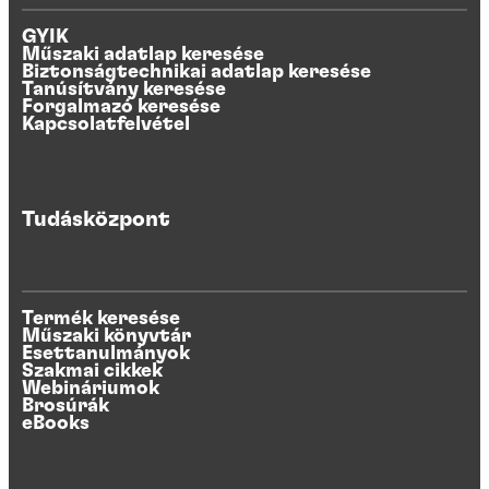
GYIK
Műszaki adatlap keresése
Biztonságtechnikai adatlap keresése
Tanúsítvány keresése
Forgalmazó keresése
Kapcsolatfelvétel
Tudásközpont
Termék keresése
Műszaki könyvtár
Esettanulmányok
Szakmai cikkek
Webináriumok
Brosúrák
eBooks