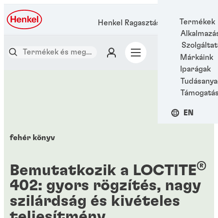
Termékek
Henkel Ragasztástechnológia
Alkalmazá
Szolgálta
Márkáink
Iparágak
Tudásanya
Támogatá
EN
fehér könyv
®
Bemutatkozik a LOCTITE
402: gyors rögzítés, nagy
szilárdság és kivételes
teljesítmény