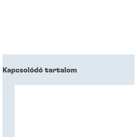
Kapcsolódó tartalom
Pillanatragasztók
Pillanatragasztók
Pillanatragasztók
®
LOCTITE
380E
Pillanatragasztók
®
LOCTITE
382
Pillanatragasztók
®
®
LOCTITE
382 / LOCTITE
SF 7455
Pillanatragasztók
®
LOCTITE
401
Pillanatragasztók
®