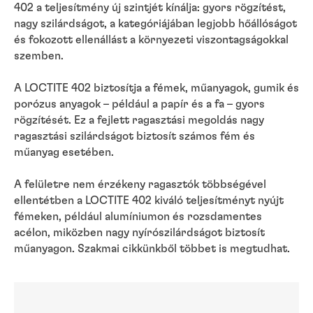
402 a teljesítmény új szintjét kínálja: gyors rögzítést,
nagy szilárdságot, a kategóriájában legjobb hőállóságot
és fokozott ellenállást a környezeti viszontagságokkal
szemben.
A LOCTITE 402 biztosítja a fémek, műanyagok, gumik és
porózus anyagok – például a papír és a fa – gyors
rögzítését. Ez a fejlett ragasztási megoldás nagy
ragasztási szilárdságot biztosít számos fém és
műanyag esetében.
A felületre nem érzékeny ragasztók többségével
ellentétben a LOCTITE 402 kiváló teljesítményt nyújt
fémeken, például alumíniumon és rozsdamentes
acélon, miközben nagy nyírószilárdságot biztosít
műanyagon. Szakmai cikkünkből többet is megtudhat.