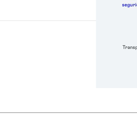
Metal
segur
Embal
Higie
Energ
Semic
Depor
Trans