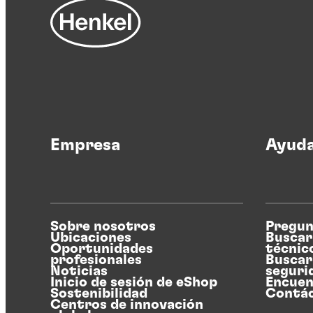
Empresa
Ayud
Sobre nosotros
Pregun
Ubicaciones
Buscar
Oportunidades
técnic
profesionales
Buscar
Noticias
seguri
Inicio de sesión de eShop
Encuen
Sostenibilidad
Contá
Centros de innovación